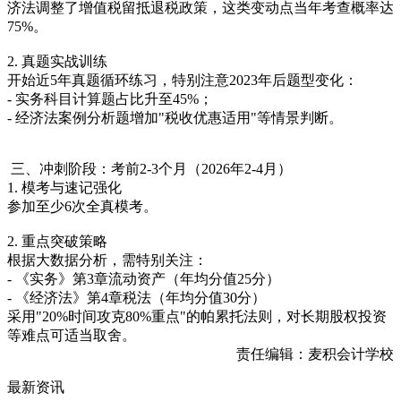
济法调整了增值税留抵退税政策，这类变动点当年考查概率达
75%。
2. 真题实战训练
开始近5年真题循环练习，特别注意2023年后题型变化：
- 实务科目计算题占比升至45%；
- 经济法案例分析题增加"税收优惠适用"等情景判断。
三、冲刺阶段：考前2-3个月（2026年2-4月）
1. 模考与速记强化
参加至少6次全真模考。
2. 重点突破策略
根据大数据分析，需特别关注：
- 《实务》第3章流动资产（年均分值25分）
- 《经济法》第4章税法（年均分值30分）
采用"20%时间攻克80%重点"的帕累托法则，对长期股权投资
等难点可适当取舍。
责任编辑：麦积会计学校
最新资讯