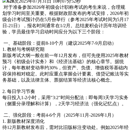
628
次
2025年07月31日 10时07分52秒
对于准备参加2026年初级会计职称考试的考生来说，合理规
划学习时间至关重要。根据财政部发布的考试安排，2026年初
级会计考试预计仍在5月份举行（参考2025年考试时间为5月17
日-21日），报名时间通常在1/2月。总结麦积会计历年培训经
验，学员最佳学习启动时间应分为以下三个阶段：
一、基础阶段：提前8-10个月（建议2025年7-9月启动）
1. 教材与考纲研究期
新版考试大纲一般在前一年12月发布，但可先使用2025年教材
预习《初级会计实务》和《经济法基础》的核心章节。据统
计，每年教材变动率约30%，但资产、负债、增值税等基础内
容保持相对稳定。此时应重点掌握会计要素、借贷记账法等实
务基础，以及法律主体、票据结算等经济法核心概念。
2. 每日学习节奏
每日投入1-2小时，采用"3:2"时间分配法：即每周3天学习实务
（侧重分录理解和计算），2天学习经济法（强化记忆点）。
二、强化阶段：考前4-6个月（2025年11月-2026年1月）
1. 新版教材深度消化
待12月新教材发布后，需对比旧版标注变动处。例如2025年经